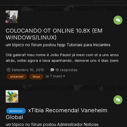
COLOCANDO OT ONLINE 10.8X (EM
WINDOWS/LINUX)
um tópico no fórum postou
hpjp
Tutoriais para Iniciantes
Olá galera!! meu nome é João Paulo! já mexi com ot a uns anos
atrás, voltei agora e tava apanhando.. demorei uns 4 dias (sem
dormir..rsrs) pesquisando como colocar um ot online na versão
Setembro 10, 2015
16 respostas
10.x.. e consegui Fiz um tutorial em video! é longo... porém deve-
(e 7 mais)
otserver
linux
se pensar de forma diferente!! COLOCAR O OT...
xTibia Recomenda! Vaneheim
anúncio
Global
um tópico no fórum postou
Administrador
Noticias