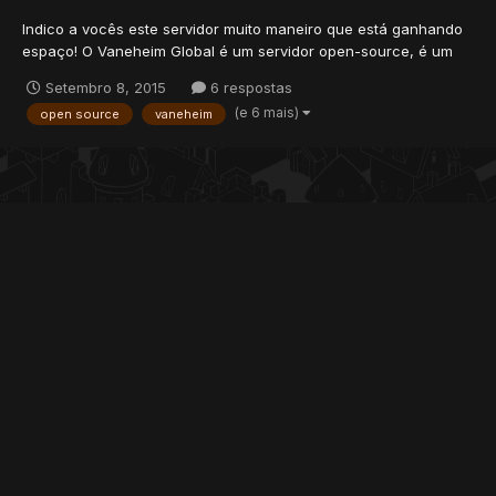
Indico a vocês este servidor muito maneiro que está ganhando
espaço! O Vaneheim Global é um servidor open-source, é um
dos mais completos do mercado e oferece a melhor
Setembro 8, 2015
6 respostas
jogabilidade e diversão para você! O intuito deste projeto é
(e 6 mais)
open source
vaneheim
oferecer um servidor opensource na qual qualquer pessoa
pode util...