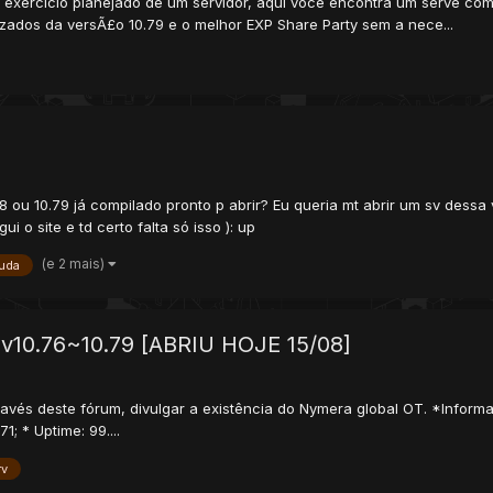
 exercicio planejado de um servidor, aqui voce encontra um serve co
lizados da versÃ£o 10.79 e o melhor EXP Share Party sem a nece...
8 ou 10.79 já compilado pronto p abrir? Eu queria mt abrir um sv dess
 o site e td certo falta só isso ): up
(e 2 mais)
juda
 v10.76~10.79 [ABRIU HOJE 15/08]
través deste fórum, divulgar a existência do Nymera global OT. *Infor
1; * Uptime: 99....
rv