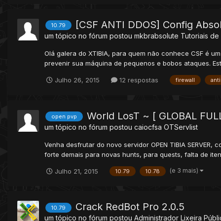
[CSF ANTI DDOS] Config Abso
10.79
um tópico no fórum postou
mkbrabsolute
Tutoriais de 
Olá galera do XTIBIA, para quem não conhece CSF é um s
prevenir sua máquina de pequenos e bobos ataques. Est
Julho 26, 2015
12 respostas
firewall
ant
World LosT ~ [ GLOBAL FUL
open pvp
um tópico no fórum postou
caiocfsa
OTServlist
Venha desfrutar do novo servidor OPEN TIBIA SERVER, c
forte demais para novas hunts, para quests, falta de ite
(e 3 mais)
Julho 21, 2015
10.79
10.78
Crack RedBot Pro 2.0.5
10.79
um tópico no fórum postou
Administrador
Lixeira Públ