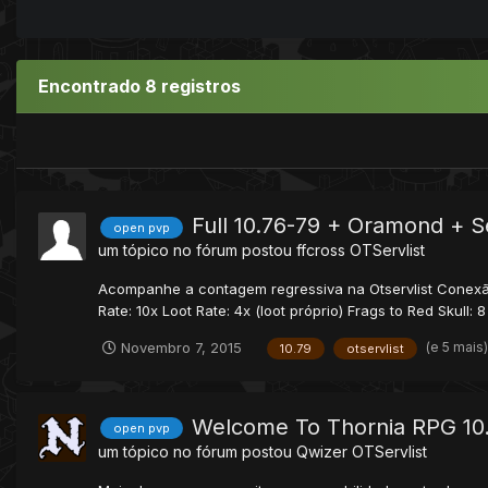
Encontrado 8 registros
Full 10.76-79 + Oramond + 
open pvp
um tópico no fórum postou
ffcross
OTServlist
Acompanhe a contagem regressiva na Otservlist Conexão IP
Rate: 10x Loot Rate: 4x (loot próprio) Frags to Red Skull: 
(e 5 mais
Novembro 7, 2015
10.79
otservlist
Welcome To Thornia RPG 10
open pvp
um tópico no fórum postou
Qwizer
OTServlist