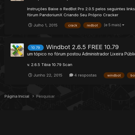
Instruções Baixe o RedBot Pro 2.0.5 pelos seguintes li
fórum PandoriumX Criando Seu Próprio Cracker
(e 5 mais)
Julho 1, 2015
crack
redbot
Windbot 2.6.5 FREE 10.79
10.79
um tópico no fórum postou
Administrador
Lixeira Públ
v. 2.6.5 Tibia 10.79 Scan
Junho 22, 2015
4 respostas
windbot
bo
Página Inicial
Pesquisar