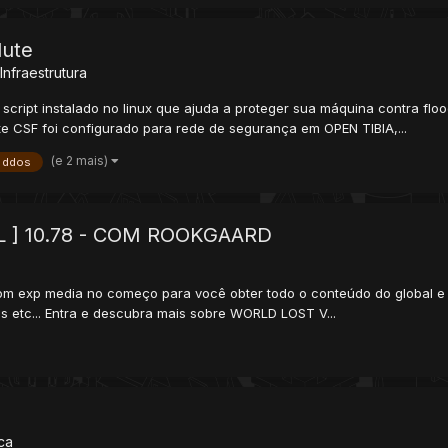
lute
Infraestrutura
cript instalado no linux que ajuda a proteger sua máquina contra floo
e CSF foi configurado para rede de segurança em OPEN TIBIA,...
(e 2 mais)
i ddos
L ] 10.78 - COM ROOKGAARD
om exp media no começo para você obter todo o conteúdo do global e 
ns etc... Entra e descubra mais sobre WORLD LOST V...
ica