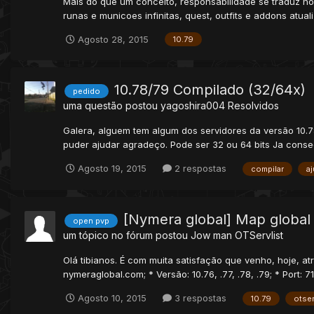
Mais do que um conceito, responsabilidade se traduz no
runas e municoes infinitas, quest, outfits e addons atua
Agosto 28, 2015
10.79
10.78/79 Compilado (32/64x)
pedido
uma questão postou
yagoshira004
Resolvidos
Galera, alguem tem algum dos servidores da versão 10.7
puder ajudar agradeço. Pode ser 32 ou 64 bits Ja consegui
Agosto 19, 2015
2 respostas
compilar
a
[Nymera global] Map global
open pvp
um tópico no fórum postou
Jow man
OTServlist
Olá tibianos. É com muita satisfação que venho, hoje, a
nymeraglobal.com; * Versão: 10.76, .77, .78, .79; * Port: 717
Agosto 10, 2015
3 respostas
10.79
otse