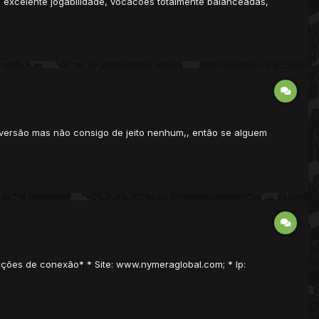
m excelente jogabilidade, vocacoes totalmente balanceadas,
a versão mas não consigo de jeito nenhum,, então se alguem
mações de conexão* * Site: www.nymeraglobal.com; * Ip: