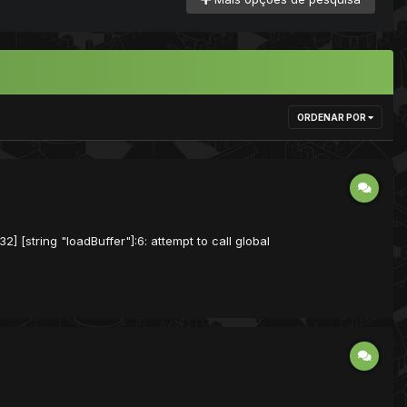
ORDENAR POR
2] [string "loadBuffer"]:6: attempt to call global