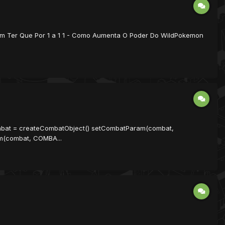
m Ter Que Por 1 a 1 1 - Como Aumenta O Poder Do WildPokemon
combat = createCombatObject() setCombatParam(combat,
(combat, COMBA...