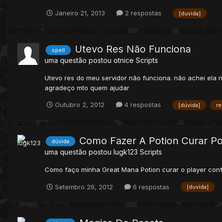
Janeiro 21, 2013
2 respostas
[duvida]
Utevo Res Não Funciona
spell
uma questão postou
otnice
Scripts
Utevo res do meu servidor não funciona. não achei ela na
agradeço mto quem ajudar
Outubro 2, 2012
4 respostas
[dúvida]
re
Como Fazer A Potion Curar Po
dúvida
uma questão postou
lugk123
Scripts
Como faço minha Great Mana Potion curar o player conf
Setembro 26, 2012
6 respostas
[duvida]