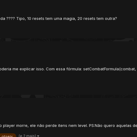
a ???? Tipo, 10 resets tem uma magia, 20 resets tem outra?
.
deria me explicar isso. Com essa fórmula: setCombatFormula(combat,
player morre, ele não perde itens nem level. PS:Não quero aquelas de
(e 2 mais)
otserv