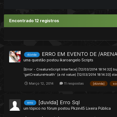
Encontrado 12 registros
ERRO EM EVENTO DE /ARENA
dúvida
uma questão postou
ikaroangelo
Scripts
[Error - CreatureScript Interface] [12/03/2014 18:14:32] bu
'getCreatureHealth' (a nil value) [12/03/2014 18:14:33] sta
Março 12, 2014
11 respostas
[dúvida]
scr
[duvida] Erro Sql
erro
um tópico no fórum postou
Pkzin45
Lixeira Pública