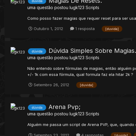
Magias De Resets.
dúvida
uma questão postou
lugk123
Scripts
Como posso fazer magias que requer reset para ser usad
Outubro 1, 2012
1 resposta
[duvida]
Dúvida Simples Sobre Magias
dúvida
uma questão postou
lugk123
Scripts
Não entendo sobre fórmulas de magias, então alguém po
+/- 1k com essa fórmula, qual formula faz ela hitar 2k ?
Setembro 26, 2012
[duvida]
Arena Pvp;
dúvida
uma questão postou
lugk123
Scripts
Alguém me passa um script de Arena PVP, que, quando o 
Setembro 23, 2012
4 respostas
[duvida]