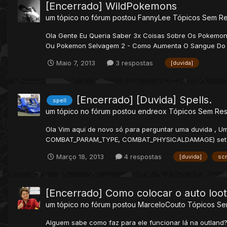
[Encerrado] WildPokemons
um tópico no fórum postou
FannyLee
Tópicos Sem R
Ola Gente Eu Queria Saber 3x Coisas Sobre Os Pokemo
Ou Pokemon Selvagem 2 - Como Aumenta O Sangue Do Wi
Maio 7, 2013
3 respostas
[duvida]
[Encerrado] [Duvida] Spells.
spell
um tópico no fórum postou
endreox
Tópicos Sem Res
Ola Vim aqui de novo só para perguntar uma duvida , U
COMBAT_PARAM_TYPE, COMBAT_PHYSICALDAMAGE) setCo
Março 18, 2013
4 respostas
[duvida]
scr
[Encerrado] Como colocar o auto loot
um tópico no fórum postou
MarceloCouto
Tópicos Se
Alguem sabe como faz para ele funcionar lá na outland