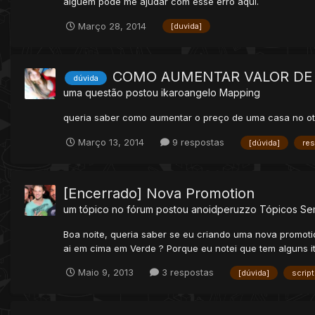
alguem pode me ajudar com esse erro aqui.
Março 28, 2014
[duvida]
COMO AUMENTAR VALOR DE
dúvida
uma questão postou
ikaroangelo
Mapping
queria saber como aumentar o preço de uma casa no ot
Março 13, 2014
9 respostas
[dúvida]
res
[Encerrado] Nova Promotion
um tópico no fórum postou
anoidperuzzo
Tópicos Se
Boa noite, queria saber se eu criando uma nova promotio
ai em cima em Verde ? Porque eu notei que tem alguns it
Maio 9, 2013
3 respostas
[dúvida]
script