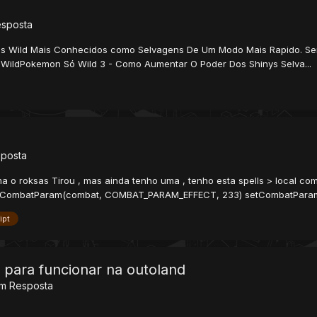
esposta
ns Wild Mais Conhecidos como Selvagens De Um Modo Mais Rapido. Se
ldPokemon Só Wild 3 - Como Aumentar O Poder Dos Shinys Selva...
posta
ma o roksas Tirou , mas ainda tenho uma , tenho esta spells > local 
mbatParam(combat, COMBAT_PARAM_EFFECT, 233) setCombatParam
ipt
 para funcionar na outoland
m Resposta
?