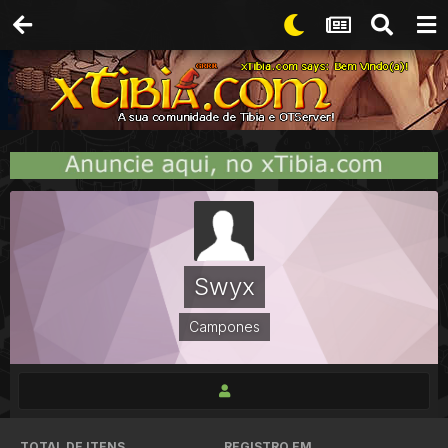
Swyx
Campones
TOTAL DE ITENS
REGISTRO EM