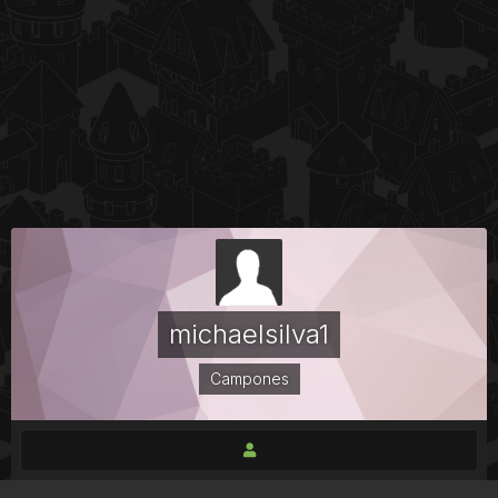
michaelsilva1
Campones