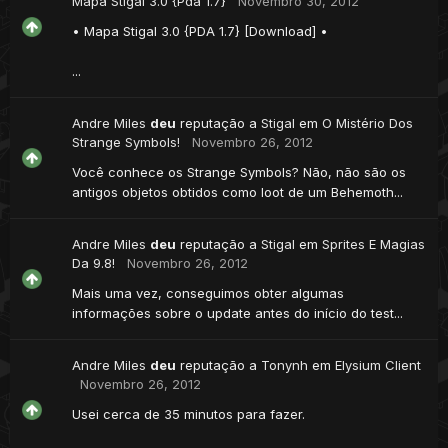
Mapa Stigal 3.0 {Pda 1.7}
Novembro 30, 2012
• Mapa Stigal 3.0 {PDA 1.7} [Download] •
...
Andre Miles
deu
reputação a
Stigal
em
O Mistério Dos
Strange Symbols!
Novembro 26, 2012
Você conhece os Strange Symbols? Não, não são os
antigos objetos obtidos como loot de um Behemoth...
Andre Miles
deu
reputação a
Stigal
em
Sprites E Magias
Da 9.8!
Novembro 26, 2012
Mais uma vez, conseguimos obter algumas
informações sobre o update antes do início do test...
Andre Miles
deu
reputação a
Tonynh
em
Elysium Client
Novembro 26, 2012
Usei cerca de 35 minutos para fazer.