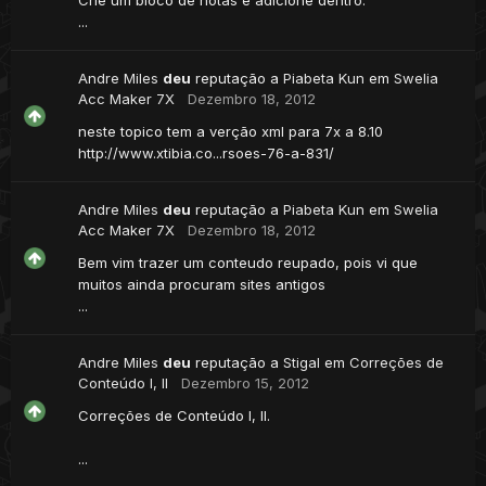
...
Andre Miles
deu
reputação a
Piabeta Kun
em
Swelia
Acc Maker 7X
Dezembro 18, 2012
neste topico tem a verção xml para 7x a 8.10
http://www.xtibia.co...rsoes-76-a-831/
Andre Miles
deu
reputação a
Piabeta Kun
em
Swelia
Acc Maker 7X
Dezembro 18, 2012
Bem vim trazer um conteudo reupado, pois vi que
muitos ainda procuram sites antigos
...
Andre Miles
deu
reputação a
Stigal
em
Correções de
Conteúdo I, II
Dezembro 15, 2012
Correções de Conteúdo I, II.
...