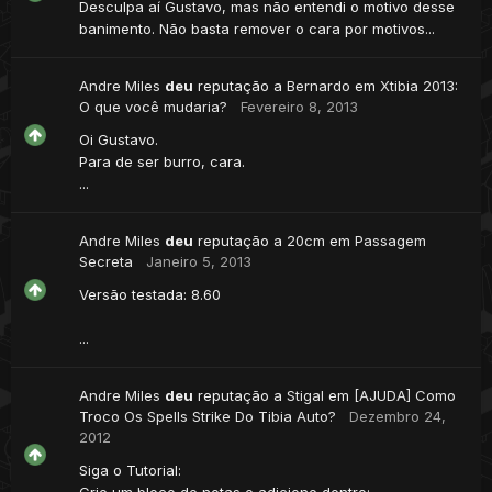
Desculpa aí Gustavo, mas não entendi o motivo desse
banimento. Não basta remover o cara por motivos...
Andre Miles
deu
reputação a
Bernardo
em
Xtibia 2013:
O que você mudaria?
Fevereiro 8, 2013
Oi Gustavo.
Para de ser burro, cara.
...
Andre Miles
deu
reputação a
20cm
em
Passagem
Secreta
Janeiro 5, 2013
Versão testada: 8.60
...
Andre Miles
deu
reputação a
Stigal
em
[AJUDA] Como
Troco Os Spells Strike Do Tibia Auto?
Dezembro 24,
2012
Siga o Tutorial:
Crie um bloco de notas e adicione dentro: