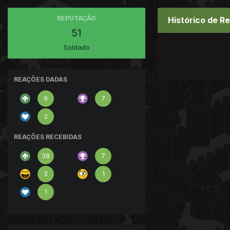
REPUTAÇÃO
Histórico de R
51
Soldado
REAÇÕES DADAS
9
7
2
REAÇÕES RECEBIDAS
38
7
3
1
1