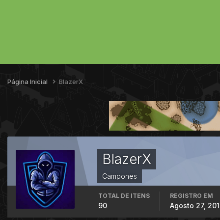
Página Inicial
BlazerX
BlazerX
Campones
TOTAL DE ITENS
REGISTRO EM
90
Agosto 27, 20