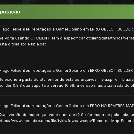
eputação
Hiago Felipe
deu
reputação a
GamerGoiano
em
ERRO OBJECT BUILDER
Se vc ta usando OTCLIENT, tem q especificar otclient/data/things/versã
está o tibia.spr e tibia.dat
..
Hiago Felipe
deu
reputação a
GamerGoiano
em
ERRO OBJECT BUILDER
Selecione a pasta do otclient onde está os arquivos Tibia.spr e Tibia.dat
builder 0.3.3 que suporta a versão 10.98, a versão mais atualizada do ob
Hiago Felipe
deu
reputação a
GamerGoiano
em
ERRO NO REMERES MAP
Qual versão de mapa que voce quer abrir? Se for mapa de poketibia, 
https://www.mediafire.com/file/fyklwfdwcawxepv/Remeres_Map_Editor_B
..