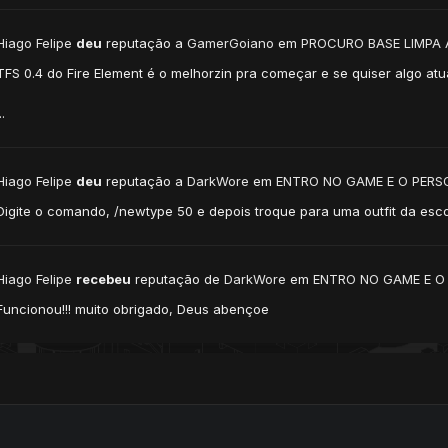
Hiago Felipe
deu
reputação a
GamerGoiano
em
PROCURO BASE LIMPA
TFS 0.4 do Fire Element é o melhorzin pra começar e se quiser algo atu
..
Hiago Felipe
deu
reputação a
DarkWore
em
ENTRO NO GAME E O PERS
Digite o comando, /newtype 50 e depois troque para uma outfit da esc
Hiago Felipe
recebeu
reputação de
DarkWore
em
ENTRO NO GAME E O
Funcionou!!! muito obrigado, Deus abençoe