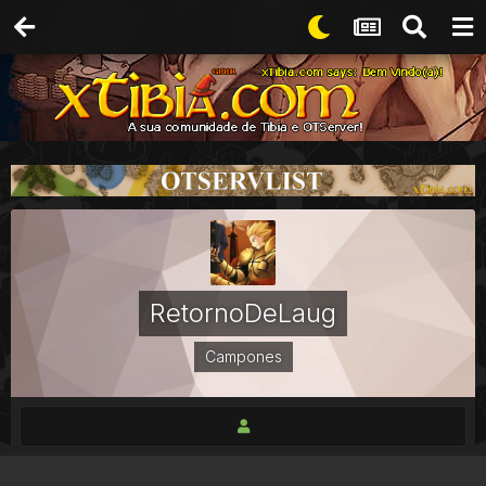
RetornoDeLaug
Campones