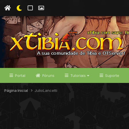
Portal
Fóruns
Tutoriais
Suporte
Página Inicial
JulioLancetti