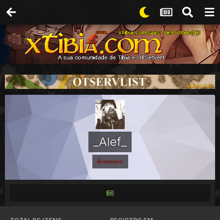
_Alef_
Banidos