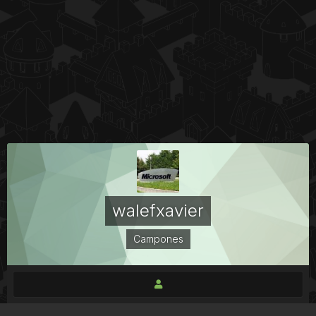
walefxavier
Campones