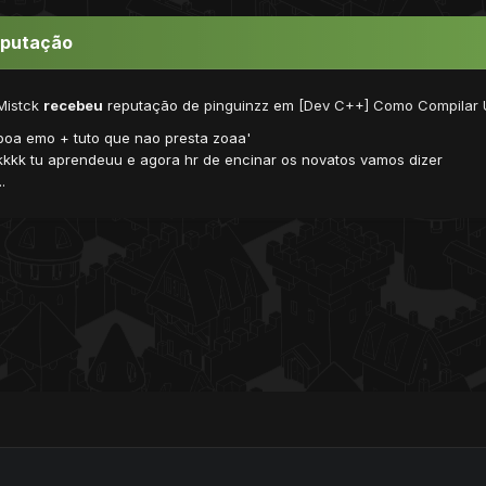
eputação
Mistck
recebeu
reputação de
pinguinzz
em
[Dev C++] Como Compilar 
boa emo + tuto que nao presta zoaa'
kkkk tu aprendeuu e agora hr de encinar os novatos vamos dizer
..