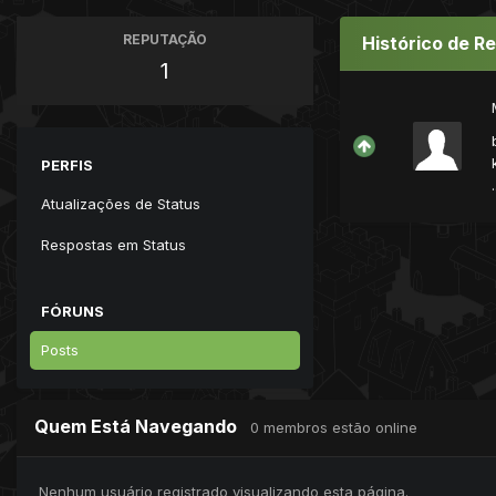
REPUTAÇÃO
Histórico de R
1
PERFIS
.
Atualizações de Status
Respostas em Status
FÓRUNS
Posts
Quem Está Navegando
0 membros estão online
Nenhum usuário registrado visualizando esta página.