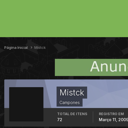
Página Inicial
Mistck
Mistck
Campones
TOTAL DE ITENS
REGISTRO EM
72
Março 11, 200