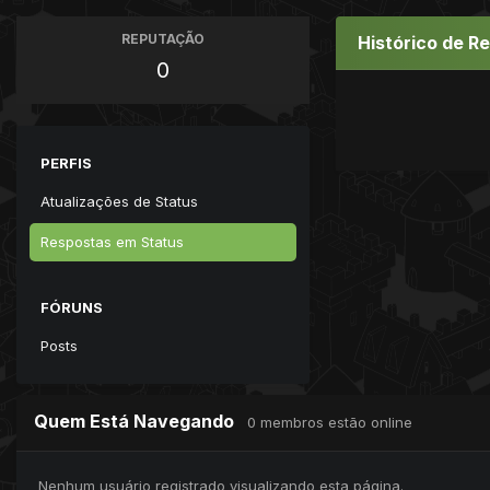
REPUTAÇÃO
Histórico de R
0
PERFIS
Atualizações de Status
Respostas em Status
FÓRUNS
Posts
Quem Está Navegando
0 membros estão online
Nenhum usuário registrado visualizando esta página.