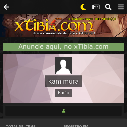
kamimura
Barão
TOTAL DE ITENS
REGISTRO EM