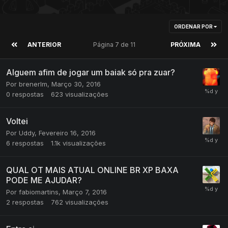
ORDENAR POR
ANTERIOR
Página 7 de 11
PRÓXIMA
Alguem afim de jogar um baiak só pra zuar?
Por
brenerlm
,
Março 30, 2016
0
respostas
623
visualizações
Voltei
Por
Uddy
,
Fevereiro 16, 2016
6
respostas
1.1k
visualizações
QUAL OT MAIS ATUAL ONLINE BR XP BAXA
PODE ME AJUDAR?
Por
fabiomartins
,
Março 7, 2016
2
respostas
762
visualizações