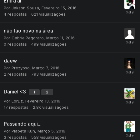
Entra ai
Por
Jakson Souza
,
Fevereiro 15, 2016
4
respostas
621
visualizações
não tão novo na área
Por
GabrielPegoraro
,
Março 11, 2016
0
respostas
499
visualizações
daew
Por
Prezyoso
,
Março 7, 2016
2
respostas
793
visualizações
Daniel <3
1
2
Por
LorDz
,
Fevereiro 13, 2016
17
respostas
2.8k
visualizações
Passando aqui...
Por
Piabeta Kun
,
Março 5, 2016
3
respostas
558
visualizações