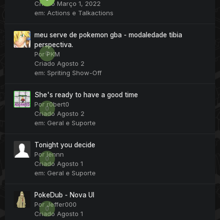
Criado
Março 1, 2022
em:
Actions e Talkactions
meu serve de pokemon gba - modaledade tibia
perspectiva.
0
Por
PKM
Criado
Agosto 2
em:
Spriting Show-Off
She's ready to have a good time
Por
r0bert0
0
Criado
Agosto 2
em:
Geral e Suporte
Tonight you decide
Por
lennn
0
Criado
Agosto 1
em:
Geral e Suporte
PokeDub - Nova UI
Por
Jeffer000
0
Criado
Agosto 1