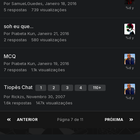
Por
SamueLGuedes
,
Janeiro 18, 2016
5
respostas
739
visualizações
soh eu que...
Por
Piabeta Kun
,
Janeiro 21, 2016
2
respostas
580
visualizações
MCQ
Por
Piabeta Kun
,
Janeiro 19, 2016
7
respostas
1.1k
visualizações
Tiopês Chat
1
2
3
4
110
Por
Rickzs
,
Novembro 30, 2007
1.6k
respostas
147k
visualizações
ANTERIOR
Página 7 de 11
PRÓXIMA