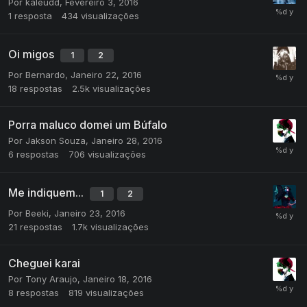
Por
kaleudd
,
Fevereiro 3, 2016
1
resposta
434
visualizações
Oi migos
1
2
Por
Bernardo
,
Janeiro 22, 2016
18
respostas
2.5k
visualizações
Porra maluco domei um Búfalo
Por
Jakson Souza
,
Janeiro 28, 2016
6
respostas
706
visualizações
Me indiquem...
1
2
Por
Beeki
,
Janeiro 23, 2016
21
respostas
1.7k
visualizações
Cheguei karai
Por
Tony Araujo
,
Janeiro 18, 2016
8
respostas
819
visualizações