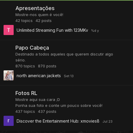
Apresentações
Mostre-nos quem é você!
42
topics
42
posts
Unlimited Streaming Fun with 123MKv
Papo Cabeça
Destinado a todos aqueles que querem discutir algo
sério.
870
topics
870
posts
north american jackets
Fotos RL
Mostre aqui sua cara ;D
Ponha sua foto e conte um pouco sobre você!
437
topics
437
posts
Discover the Entertainment Hub: xmovies8