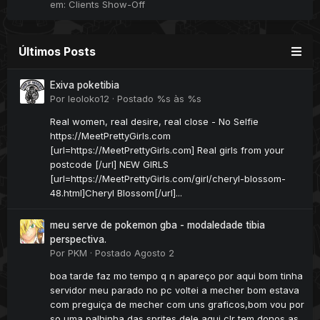
em:
Clients Show-Off
Últimos Posts
Exiva poketibia
Por
leoloko12
·
Postado
%s às %s
Real women, real desire, real close - No Selfie
https://MeetPrettyGirls.com
[url=https://MeetPrettyGirls.com] Real girls from your
postcode [/url] NEW GIRLS
[url=https://MeetPrettyGirls.com/girl/cheryl-blossom-
48.html]Cheryl Blossom[/url]...
meu serve de pokemon gba - modaledade tibia
perspectiva.
Por
PKM
·
Postado
Agosto 2
boa tarde faz mo tempo q n apareço por aqui bom tinha
servidor meu parado no pc voltei a mecher bom estava
com preguiça de mecher com uns graficos,bom vou por
so uma palhinha das sprites dele aqui clr tem donos as