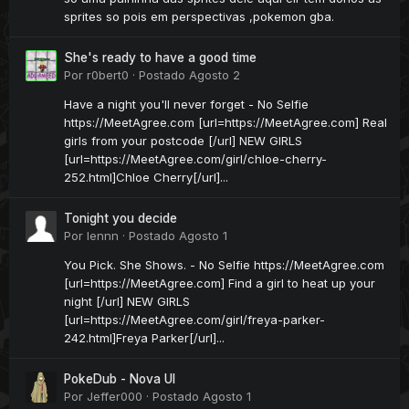
sprites so pois em perspectivas ,pokemon gba.
She's ready to have a good time
Por
r0bert0
·
Postado
Agosto 2
Have a night you'll never forget - No Selfie
https://MeetAgree.com [url=https://MeetAgree.com] Real
girls from your postcode [/url] NEW GIRLS
[url=https://MeetAgree.com/girl/chloe-cherry-
252.html]Chloe Cherry[/url]...
Tonight you decide
Por
lennn
·
Postado
Agosto 1
You Pick. She Shows. - No Selfie https://MeetAgree.com
[url=https://MeetAgree.com] Find a girl to heat up your
night [/url] NEW GIRLS
[url=https://MeetAgree.com/girl/freya-parker-
242.html]Freya Parker[/url]...
PokeDub - Nova UI
Por
Jeffer000
·
Postado
Agosto 1