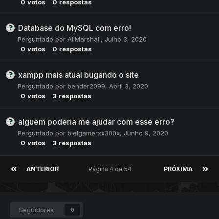
0
votos
0
respostas
Database do MySQL com erro!
Perguntado por
AllMarshall
,
Julho 3, 2020
0
votos
0
respostas
xampp mais atual bugando o site
Perguntado por
bender2099
,
Abril 3, 2020
0
votos
3
respostas
alguem poderia me ajudar com esse erro?
Perguntado por
bielgamerxx300x
,
Junho 9, 2020
0
votos
3
respostas
ANTERIOR
Página 4 de 54
PRÓXIMA
Seguidores
0