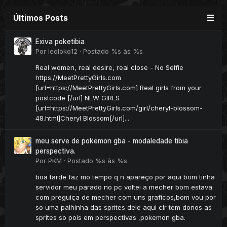
Últimos Posts
Exiva poketibia
Por
leoloko12
·
Postado
%s às %s
Real women, real desire, real close - No Selfie
https://MeetPrettyGirls.com
[url=https://MeetPrettyGirls.com] Real girls from your
postcode [/url] NEW GIRLS
[url=https://MeetPrettyGirls.com/girl/cheryl-blossom-
48.html]Cheryl Blossom[/url]...
meu serve de pokemon gba - modaledade tibia
perspectiva.
Por
PKM
·
Postado
%s às %s
boa tarde faz mo tempo q n apareço por aqui bom tinha
servidor meu parado no pc voltei a mecher bom estava
com preguiça de mecher com uns graficos,bom vou por
so uma palhinha das sprites dele aqui clr tem donos as
sprites so pois em perspectivas ,pokemon gba.