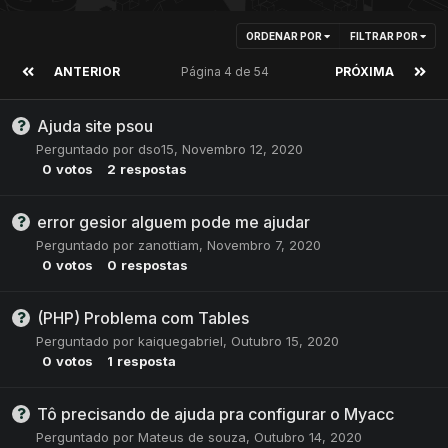
ORDENAR POR
FILTRAR POR
ANTERIOR
Página 4 de 54
PRÓXIMA
Ajuda site psou
Perguntado por
dso15
,
Novembro 12, 2020
0
votos
2
respostas
error gesior alguem pode me ajudar
Perguntado por
zanottiam
,
Novembro 7, 2020
0
votos
0
respostas
(PHP) Problema com Tables
Perguntado por
kaiquegabriel
,
Outubro 15, 2020
0
votos
1
resposta
Tô precisando de ajuda pra configurar o Myacc
Perguntado por
Mateus de souza
,
Outubro 14, 2020