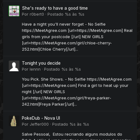
She's ready to have a good time
Por
r0bert0
·
Postado
%s às %s
Have a night you'll never forget - No Selfie
https://MeetAgree.com [url=https://MeetAgree.com] Real
girls from your postcode [/url] NEW GIRLS
[url=https://MeetAgree.com/girl/chloe-cherry-
252.html]Chloe Cherry[/url]...
Tonight you decide
Por
lennn
·
Postado
%s às %s
You Pick. She Shows. - No Selfie https://MeetAgree.com
[url=https://MeetAgree.com] Find a girl to heat up your
night [/url] NEW GIRLS
[url=https://MeetAgree.com/girl/freya-parker-
242.html]Freya Parker[/url]...
PokeDub - Nova UI
Por
Jeffer000
·
Postado
%s às %s
Salve Pessoal, Estou recriando alguns modulos do