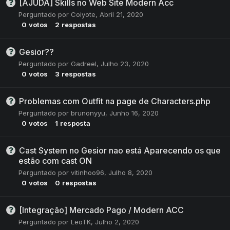
[AJUDA] Skills no Web Site Modern Acc
Perguntado por
Coiyote
,
Abril 21, 2020
0
votos
2
respostas
Gesior??
Perguntado por
Gadreel
,
Julho 23, 2020
0
votos
3
respostas
Problemas com Outfit na page de Characters.php
Perguntado por
brunonyyu
,
Junho 16, 2020
0
votos
1
resposta
Cast System no Gesior nao está Aparecendo os que
estão com cast ON
Perguntado por
vitinhoo96
,
Julho 8, 2020
0
votos
0
respostas
[Integração] Mercado Pago / Modern ACC
Perguntado por
LeoTK
,
Julho 2, 2020