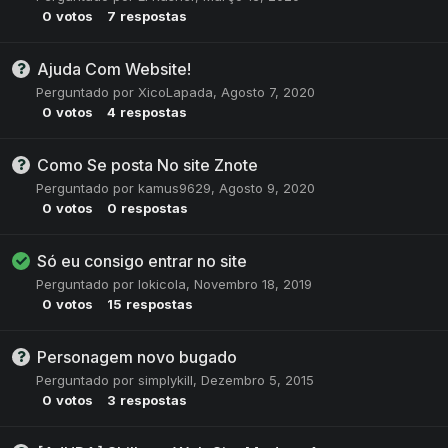
0
votos
7
respostas
Ajuda Com Website!
Perguntado por
XicoLapada
,
Agosto 7, 2020
0
votos
4
respostas
Como Se posta No site Znote
Perguntado por
kamus9629
,
Agosto 9, 2020
0
votos
0
respostas
Só eu consigo entrar no site
Perguntado por
lokicola
,
Novembro 18, 2019
0
votos
15
respostas
Personagem novo bugado
Perguntado por
simplykill
,
Dezembro 5, 2015
0
votos
3
respostas