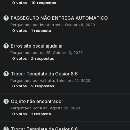
0
votos
10
respostas
PAGSEGURO NÃO ENTREGA AUTOMATICO
Perguntado por
leeoferrante
,
Outubro 8, 2020
0
votos
1
resposta
Erros site psoul ajuda ai
Perguntado por
dso15
,
Outubro 2, 2020
0
votos
2
respostas
Trocar Template da Gesior 8.6
Perguntado por
valhalla
,
Setembro 10, 2020
0
votos
2
respostas
Objeto não encontrado!
Perguntado por
iFao
,
Agosto 29, 2020
0
votos
1
resposta
Trocar Template da Gesior 8.6