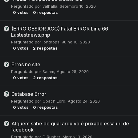
Perguntado por
valhalla
,
Setembro 10, 2020
0
votos
0
respostas
(ERRO GESIOR ACC) Fatal ERROR Line 66
Lastestnews.php
Perguntado por
jondrops
,
Julho 18, 2020
0
votos
2
respostas
Erros no site
Perguntado por
Samm
,
Agosto 25, 2020
0
votos
2
respostas
Database Error
Perguntado por
Coach Lord
,
Agosto 24, 2020
0
votos
0
respostas
Alguém sabe de qual arquivo é puxado essa url de
facebook
Perguntado por
El Rusher
,
Março 13, 2020