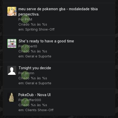
meu serve de pokemon gba - modaledade tibia
perspectiva.
0
Por
PKM
Criado
%s às %s
em:
Spriting Show-Off
She's ready to have a good time
Por
r0bert0
0
Criado
%s às %s
em:
Geral e Suporte
Tonight you decide
Por
lennn
0
Criado
%s às %s
em:
Geral e Suporte
PokeDub - Nova UI
Por
Jeffer000
0
Criado
%s às %s
em:
Clients Show-Off