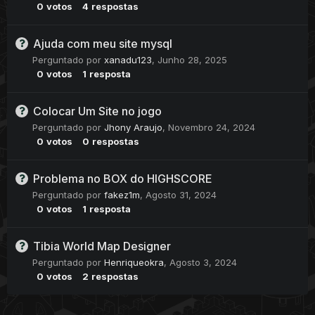
0
votos
4
respostas
Ajuda com meu site mysql
Perguntado por
xanadu123
,
Junho 28, 2025
0
votos
1
resposta
Colocar Um Site no jogo
Perguntado por
Jhony Araujo
,
Novembro 24, 2024
0
votos
0
respostas
Problema no BOX do HIGHSCORE
Perguntado por
fakez1m
,
Agosto 31, 2024
0
votos
1
resposta
Tibia World Map Designer
Perguntado por
Henriqueokra
,
Agosto 3, 2024
0
votos
2
respostas